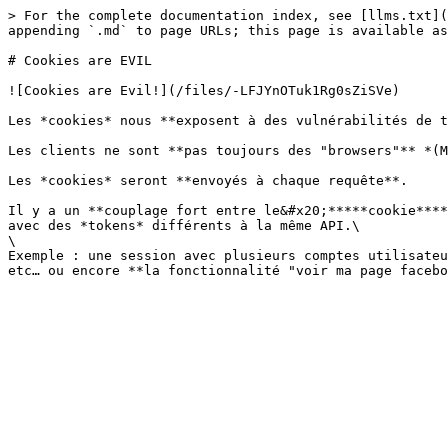
> For the complete documentation index, see [llms.txt](
appending `.md` to page URLs; this page is available as
# Cookies are EVIL

![Cookies are Evil!](/files/-LFJYnOTuk1Rg0sZiSVe)

Les *cookies* nous **exposent à des vulnérabilités de t
Les clients ne sont **pas toujours des "browsers"** *(M
Les *cookies* seront **envoyés à chaque requête**.

Il y a un **couplage fort entre le&#x20;*****cookie****
avec des *tokens* différents à la même API.\

\

Exemple : une session avec plusieurs comptes utilisateu