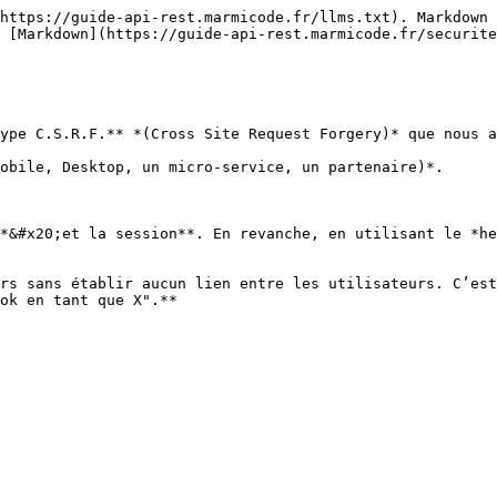
https://guide-api-rest.marmicode.fr/llms.txt). Markdown 
 [Markdown](https://guide-api-rest.marmicode.fr/securite
ype C.S.R.F.** *(Cross Site Request Forgery)* que nous a
obile, Desktop, un micro-service, un partenaire)*.

*&#x20;et la session**. En revanche, en utilisant le *he
rs sans établir aucun lien entre les utilisateurs. C’est